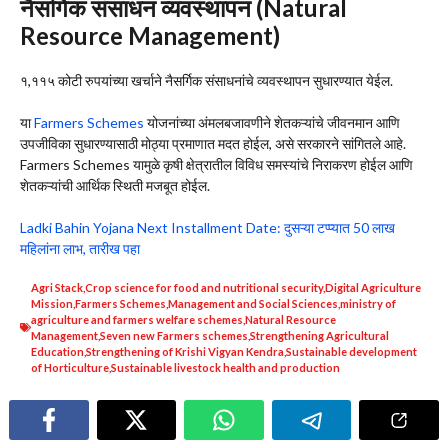
नैसर्गिक संसाधन व्यवस्थापन (Natural
Resource Management)
१,११५ कोटी रुपयांच्या खर्चाने नैसर्गिक संसाधनांचे व्यवस्थापन सुधारण्यात येईल.
या
Farmers Schemes
योजनांच्या अंमलबजावणीने शेतकऱ्यांचे जीवनमान आणि
उपजीविका सुधारण्यासाठी मोठ्या प्रमाणात मदत होईल, असे सरकारने सांगितले आहे.
Farmers Schemes यामुळे कृषी क्षेत्रातील विविध समस्यांचे निराकरण होईल आणि
शेतकऱ्यांची आर्थिक स्थिती मजबूत होईल.
Ladki Bahin Yojana Next Installment Date: दुसऱ्या टप्प्यात 50 लाख
महिलांना लाभ, तारीख पहा
Agri Stack
,
Crop science for food and nutritional security
,
Digital Agriculture
Mission
,
Farmers Schemes
,
Management and Social Sciences
,
ministry of
agriculture and farmers welfare schemes
,
Natural Resource
Management
,
Seven new Farmers schemes
,
Strengthening Agricultural
Education
,
Strengthening of Krishi Vigyan Kendra
,
Sustainable development
of Horticulture
,
Sustainable livestock health and production