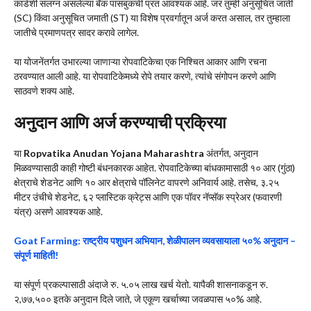
कार्डशी संलग्न असलेल्या बँक पासबुकची प्रत आवश्यक आहे. जर तुम्ही अनुसूचित जाती
(SC) किंवा अनुसूचित जमाती (ST) या विशेष प्रवर्गातून अर्ज करत असाल, तर तुम्हाला
जातीचे प्रमाणपत्र सादर करावे लागेल.
या योजनेंतर्गत उभारल्या जाणाऱ्या रोपवाटिकेचा एक निश्चित आकार आणि रचना
ठरवण्यात आली आहे. या रोपवाटिकेमध्ये रोपे तयार करणे, त्यांचे संगोपन करणे आणि
साठवणे शक्य आहे.
अनुदान आणि अर्ज करण्याची प्रक्रिया
या
Ropvatika Anudan Yojana Maharashtra
अंतर्गत, अनुदान
मिळवण्यासाठी काही गोष्टी बंधनकारक आहेत. रोपवाटिकेच्या बांधकामासाठी १० आर (गुंठा)
क्षेत्राचे शेडनेट आणि १० आर क्षेत्राचे पॉलिनेट वापरणे अनिवार्य आहे. तसेच, ३.२५
मीटर उंचीचे शेडनेट, ६२ प्लास्टिक क्रेट्स आणि एक पॉवर नॅप्सॅक स्प्रेअर (फवारणी
यंत्र) असणे आवश्यक आहे.
Goat Farming: राष्ट्रीय पशुधन अभियान, शेळीपालन व्यवसायाला ५०% अनुदान –
संपूर्ण माहिती!
या संपूर्ण प्रकल्पासाठी अंदाजे रु. ५.०५ लाख खर्च येतो. यापैकी शासनाकडून रु.
२,७७,५०० इतके अनुदान दिले जाते, जे एकूण खर्चाच्या जवळपास ५०% आहे.