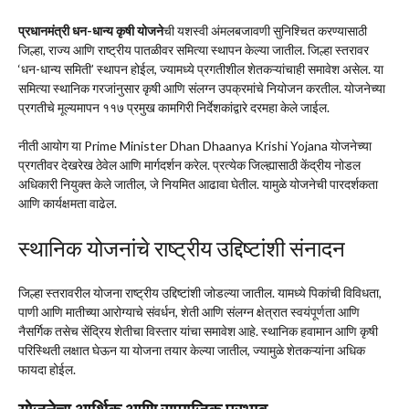
प्रधानमंत्री धन-धान्य कृषी योजने
ची यशस्वी अंमलबजावणी सुनिश्चित करण्यासाठी
जिल्हा, राज्य आणि राष्ट्रीय पातळीवर समित्या स्थापन केल्या जातील. जिल्हा स्तरावर
‘धन-धान्य समिती’ स्थापन होईल, ज्यामध्ये प्रगतीशील शेतकऱ्यांचाही समावेश असेल. या
समित्या स्थानिक गरजांनुसार कृषी आणि संलग्न उपक्रमांचे नियोजन करतील. योजनेच्या
प्रगतीचे मूल्यमापन ११७ प्रमुख कामगिरी निर्देशकांद्वारे दरमहा केले जाईल.
नीती आयोग या Prime Minister Dhan Dhaanya Krishi Yojana योजनेच्या
प्रगतीवर देखरेख ठेवेल आणि मार्गदर्शन करेल. प्रत्येक जिल्ह्यासाठी केंद्रीय नोडल
अधिकारी नियुक्त केले जातील, जे नियमित आढावा घेतील. यामुळे योजनेची पारदर्शकता
आणि कार्यक्षमता वाढेल.
स्थानिक योजनांचे राष्ट्रीय उद्दिष्टांशी संनादन
जिल्हा स्तरावरील योजना राष्ट्रीय उद्दिष्टांशी जोडल्या जातील. यामध्ये पिकांची विविधता,
पाणी आणि मातीच्या आरोग्याचे संवर्धन, शेती आणि संलग्न क्षेत्रात स्वयंपूर्णता आणि
नैसर्गिक तसेच सेंद्रिय शेतीचा विस्तार यांचा समावेश आहे. स्थानिक हवामान आणि कृषी
परिस्थिती लक्षात घेऊन या योजना तयार केल्या जातील, ज्यामुळे शेतकऱ्यांना अधिक
फायदा होईल.
योजनेचा आर्थिक आणि सामाजिक प्रभाव