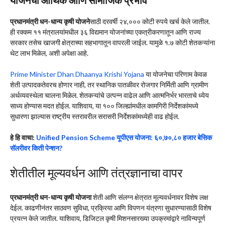
प्रधानमंत्री धन-धान्य कृषी योजने
साठी दरवर्षी २४,००० कोटी रुपये खर्च केले जातील.
ही रक्कम ११ मंत्रालयांमधील ३६ विद्यमान योजनांच्या एकत्रीकरणातून आणि राज्य
सरकार तसेच खाजगी क्षेत्राच्या सहभागातून वापरली जाईल. यामुळे १.७ कोटी शेतकऱ्यांना
थेट लाभ मिळेल, अशी अपेक्षा आहे.
Prime Minister Dhan Dhaanya Krishi Yojana
या योजनेचा परिणाम केवळ
शेती उत्पादकतेवरच होणार नाही, तर स्थानिक पातळीवर रोजगार निर्मिती आणि ग्रामीण
अर्थव्यवस्थेला चालना मिळेल. शेतकऱ्यांचे उत्पन्न वाढेल आणि आत्मनिर्भर भारताचे ध्येय
साध्य होण्यास मदत होईल. याशिवाय, या १०० जिल्ह्यांमधील कामगिरी निर्देशकांमध्ये
सुधारणा झाल्यास राष्ट्रीय स्तरावरील सरासरी निर्देशकांमध्येही वाढ होईल.
हे हि वाचा:
Unified Pension Scheme यूपीएस योजना: ६०,७०,८० हजार बेसिक
सॅलरीवर किती पेन्शन?
शेतीतील मूल्यवर्धन आणि तंत्रज्ञानाचा वापर
प्रधानमंत्री धन-धान्य कृषी योजना
शेती आणि संलग्न क्षेत्रात मूल्यवर्धनावर विशेष लक्ष
देईल. काढणीनंतर साठवण सुविधा, प्रक्रिया आणि विपणन यंत्रणा सुधारण्यासाठी विशेष
प्रयत्न केले जातील. याशिवाय, डिजिटल कृषी मिशनसारख्या उपक्रमांद्वारे नाविन्यपूर्ण