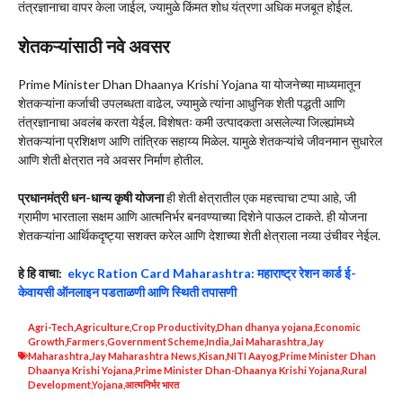
तंत्रज्ञानाचा वापर केला जाईल, ज्यामुळे किंमत शोध यंत्रणा अधिक मजबूत होईल.
शेतकऱ्यांसाठी नवे अवसर
Prime Minister Dhan Dhaanya Krishi Yojana या योजनेच्या माध्यमातून
शेतकऱ्यांना कर्जाची उपलब्धता वाढेल, ज्यामुळे त्यांना आधुनिक शेती पद्धती आणि
तंत्रज्ञानाचा अवलंब करता येईल. विशेषतः कमी उत्पादकता असलेल्या जिल्ह्यांमध्ये
शेतकऱ्यांना प्रशिक्षण आणि तांत्रिक सहाय्य मिळेल. यामुळे शेतकऱ्यांचे जीवनमान सुधारेल
आणि शेती क्षेत्रात नवे अवसर निर्माण होतील.
प्रधानमंत्री धन-धान्य कृषी योजना
ही शेती क्षेत्रातील एक महत्त्वाचा टप्पा आहे, जी
ग्रामीण भारताला सक्षम आणि आत्मनिर्भर बनवण्याच्या दिशेने पाऊल टाकते. ही योजना
शेतकऱ्यांना आर्थिकदृष्ट्या सशक्त करेल आणि देशाच्या शेती क्षेत्राला नव्या उंचीवर नेईल.
हे हि वाचा:
ekyc Ration Card Maharashtra: महाराष्ट्र रेशन कार्ड ई-
केवायसी ऑनलाइन पडताळणी आणि स्थिती तपासणी
Agri-Tech
,
Agriculture
,
Crop Productivity
,
Dhan dhanya yojana
,
Economic
Growth
,
Farmers
,
Government Scheme
,
India
,
Jai Maharashtra
,
Jay
Maharashtra
,
Jay Maharashtra News
,
Kisan
,
NITI Aayog
,
Prime Minister Dhan
Dhaanya Krishi Yojana
,
Prime Minister Dhan-Dhaanya Krishi Yojana
,
Rural
Development
,
Yojana
,
आत्मनिर्भर भारत