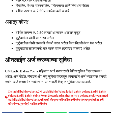
महाराष्ट्रातील रहिवासी महिला
विवाहित, विधवा, घटस्फोटित, परित्यक्त्या आणि निराधार महिला
वार्षिक उत्पन्न रु. 2.50 लाखापेक्षा कमी असावे
अपात्र कोण?
वार्षिक उत्पन्न रु. 2.50 लाखापेक्षा जास्त असणारे कुटुंब
कुटुंबातील कोणी कर भरत असेल
कुटुंबातील कोणी सरकारी नोकरी करत असेल किंवा निवृत्ती वेतन घेत असेल
कुटुंबातील सदस्यांकडे चार चाकी वाहन (ट्रॅक्टर वगळता) असेल
ऑनलाईन अर्ज करण्याच्या सुविधा
CM Ladki Bahin Yojna महिलांना अर्ज भरण्यासाठी विविध सुविधा केंद्र उपलब्ध
आहेत. अर्ज पोर्टल, मोबाइल अँप, सेतू सुविधा केंद्रातून ऑनलाईन अर्ज भरता येऊ शकतो.
ज्यांना अर्ज करता येत नाही त्यांना अंगणवाडी केंद्रात सुविधा उपलब्ध आहे.
Cm ladali bahin yojana
,
CM Ladki Bahin Yojna
,
ladali bahin yojana
,
Ladki Bahin
Yojana
,
Ladki Bahin Yojna Form Download
,
maharashtra yojana
,
mukhyamantri
majhi ladki bahin yojana
,
नारी शक्ती अँप
,
मुख्यमंत्री माझी लाडकी बहीण योजना
,
मुख्यमंत्री लाडकी
बहीण योजना
,
मुख्यमंत्री-माझी लाडकी बहीण