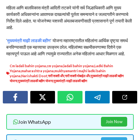
महिला आणि बालविकास मंत्री आदिती तटकरे यांनी सर्व जिल्हाधिकारी आणि मुख्य
कार्यकारी अधिकाऱ्यांना आवश्यक दाखल्यांची पूर्तता समन्वयाने व जलदगतीने करण्याचे
निर्देश दिले आहेत. या योजनेच्या यशस्वी अंमलबजावणीसाठी प्रशासनाने पूर्ण तयारी केली
आहे.
‘
मुख्यमंत्री माझी लाडकी बहीण
‘ योजना महाराष्ट्रातील महिलांना आर्थिक दृष्ट्या समर्थ
बनविण्यासाठी एक महत्त्वाचा उपक्रम ठरेल. महिलांच्या सक्षमीकरणाच्या दिशेने एक
महत्वपूर्ण पाऊल आहे आणि त्यामुळे राज्यातील अनेक महिलांना आधार मिळणार आहे.
Cm ladali bahin yojana
,
cm yojana
,
ladali bahin yojana
,
Ladki Bahin
Yojana
,
maharashtra yojana
,
mukhyamantri majhi ladki bahin
yojana
,
Narishakti Doot
,
नारी शक्ती अँप
,
नारी शक्ती मोबाईल अँप
,
मुख्यमंत्री माझी लाडकी बहीण
योजना
,
मुख्यमंत्री लाडकी बहीण योजना
,
मुख्यमंत्री-माझी लाडकी बहीण
Join WhatsApp
Join Now