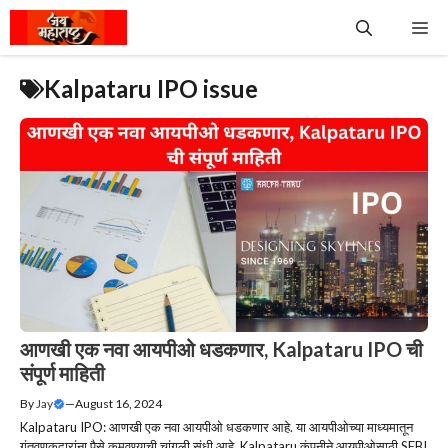
Skip
Me
to
content
Kalpataru IPO issue
आणखी एक नवा आयपीओ धडकणार, Kalpataru IPO ची
संपूर्ण माहिती
By
Jay
—
August 16, 2024
Kalpataru IPO: आणखी एक नवा आयपीओ धडकणार आहे. या आयपीओच्या माध्यमातून
गुंतवणूकदारांना पैसे कमवण्याची चांगली संधी आहे. Kalpataru कंपनीने आयपीओसाठी SEBI