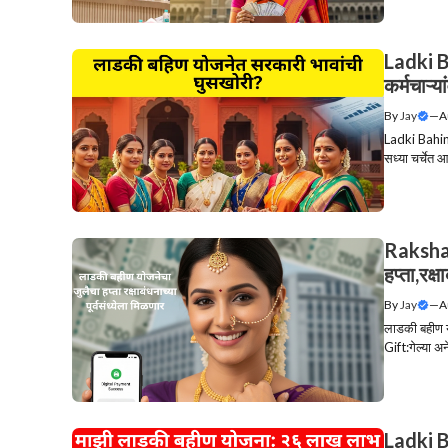
Ladki B
कर्मचाऱ्य
By
Jay
—
A
Ladki Bahin 
सध्या चर्चेत 
Rakshab
हप्ता,रक्
By
Jay
—
A
लाडकी बहीण यो
Gift:गेल्या अन
Ladki B