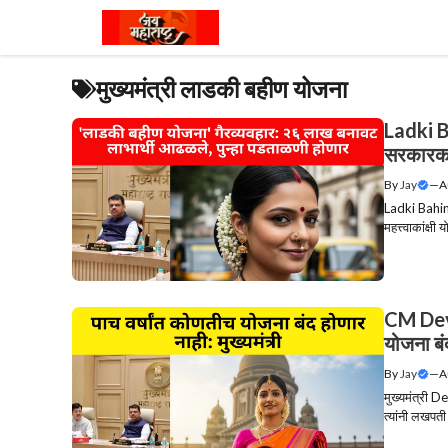
Skip
to
content
मुख्यमंत्री लाडकी बहीण योजना
Ladki B
सरकारकड
By
Jay
—
A
Ladki Bahin
महत्त्वाकांक्ष
CM Deve
योजना बं
By
Jay
—
A
मुख्यमंत्री D
त्यांनी लखपती