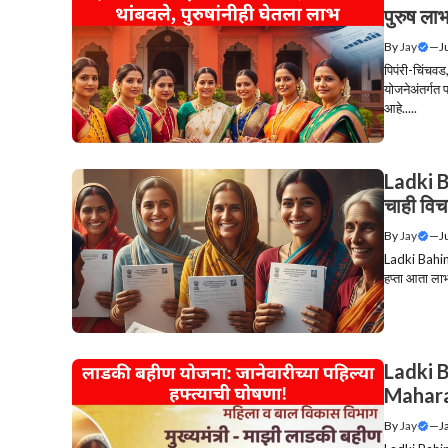
पुरुष लाभ
By
Jay
—
J
पिपंरी-चिंचव
योजनेअंतर्गत 
आहे.....
Ladki B
चाही विच
By
Jay
—
J
Ladki Bahin Y
हप्ता आता लाभ
Ladki 
Maharash
By
Jay
—
J