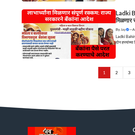
Ladki B
मिळणार स
By
Jay
—
A
Ladki Bahin
दोन हप्त्यांच
1
2
3