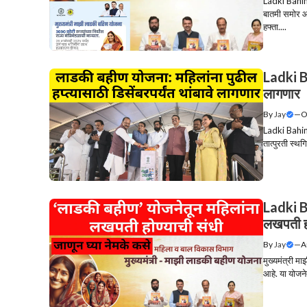
Ladki Bahin
बातमी समोर आ
हफ्ता....
Ladki Ba
लागणार
By
Jay
—
O
Ladki Bahin 
तात्पुरती स्थ
Ladki Ba
लखपती हो
By
Jay
—
A
मुख्यमंत्री 
आहे. या योजने